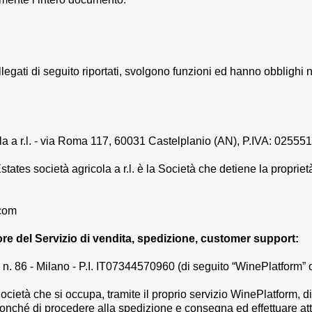
ollegati di seguito riportati, svolgono funzioni ed hanno obblighi 
la a r.l. - via Roma 117, 60031 Castelplanio (AN), P.IVA: 0255
tates società agricola a r.l.
è la Società che detiene la proprietà
.com
tore del Servizio di vendita, spedizione, customer support:
 n. 86 - Milano - P.I. IT07344570960 (di seguito “WinePlatform”
 Società che si occupa, tramite il proprio servizio WinePlatform, d
nonché di procedere alla spedizione e consegna ed effettuare att