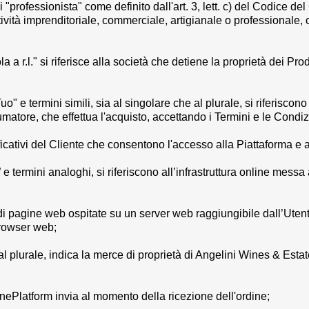
di "professionista" come definito dall'art. 3, lett. c) del Codice 
ttività imprenditoriale, commerciale, artigianale o professionale,
a a r.l.
"
si riferisce alla società che detiene la proprietà dei Pro
Tuo
" e termini simili, sia al singolare che al plurale, si riferiscon
atore, che effettua l'acquisto, accettando i Termini e le Condiz
ficativi del Cliente che consentono l'accesso alla Piattaforma e ai 
” e termini analoghi, si riferiscono all’infrastruttura online messa 
me di pagine web ospitate su un server web raggiungibile dall’Ute
browser web;
 al plurale, indica la merce di proprietà di
Angelini Wines & Estates
inePlatform invia al momento della ricezione dell'ordine;