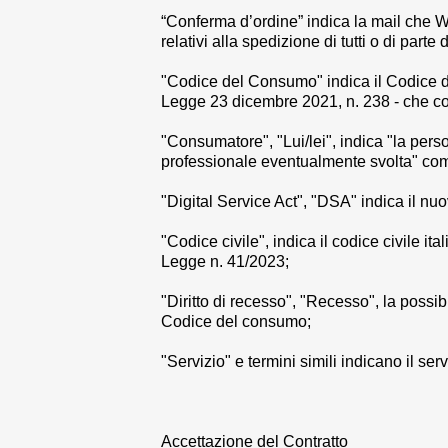
“
Conferma d’ordine
” indica la mail che 
relativi alla spedizione di tutti o di parte 
"
Codice del Consumo
" indica il Codice
Legge 23 dicembre 2021, n. 238 - che cost
"
Consumatore
", "
Lui/lei
", indica "la pers
professionale eventualmente svolta" come 
"
Digital Service Act
", "
DSA
" indica il nu
"
Codice civile
", indica il codice civile 
Legge n. 41/2023;
"
Diritto di recesso
", "
Recesso
", la possi
Codice del consumo;
"
Servizio
" e termini simili indicano il se
Accettazione del Contratto