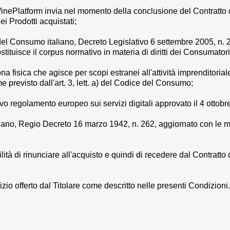
WinePlatform invia nel momento della conclusione del Contratto d
dei Prodotti acquistati;
 del Consumo italiano, Decreto Legislativo 6 settembre 2005, n. 
ituisce il corpus normativo in materia di diritti dei Consumator
ona fisica che agisce per scopi estranei all'attività imprenditoria
previsto dall'art. 3, lett. a) del Codice del Consumo;
ovo regolamento europeo sui servizi digitali approvato il 4 ottobr
italiano, Regio Decreto 16 marzo 1942, n. 262, aggiornato con le m
bilità di rinunciare all'acquisto e quindi di recedere dal Contratto
rvizio offerto dal Titolare come descritto nelle presenti Condizioni