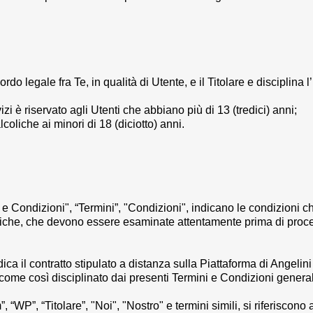
o legale fra Te, in qualità di Utente, e il Titolare e disciplina l
izi è riservato agli Utenti che abbiano più di 13 (tredici) anni;
lcoliche ai minori di 18 (diciotto) anni.
 e Condizioni
", “
Termini
”, "
Condizioni
", indicano le condizioni c
fiche, che devono essere esaminate attentamente prima di proced
ndica il contratto stipulato a distanza sulla Piattaforma di
Angelini
 come così disciplinato dai presenti Termini e Condizioni general
m
”, “
WP
”,
“Titolare
”, "
Noi
", "
Nostro
" e termini simili, si riferiscon