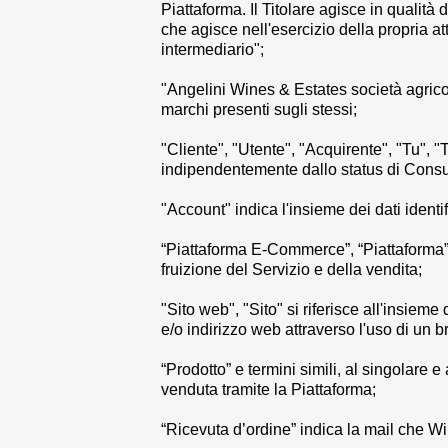
Piattaforma. Il Titolare agisce in qualità 
che agisce nell'esercizio della propria a
intermediario";
"
Angelini Wines & Estates società agricol
marchi presenti sugli stessi;
"
Cliente
", "
Utente
", "
Acquirente
", "
Tu
", "
indipendentemente dallo status di Consum
"
Account
" indica l'insieme dei dati identi
“
Piattaforma E-Commerce
”, “
Piattaforma
fruizione del Servizio e della vendita;
"
Sito web
", "
Sito
" si riferisce all'insie
e/o indirizzo web attraverso l'uso di un 
“
Prodotto
” e termini simili, al singolare e
venduta tramite la Piattaforma;
“
Ricevuta d’ordine
” indica la mail che W