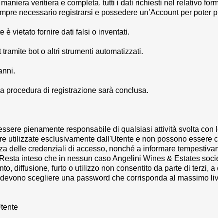
maniera veritiera e completa, tutti i dati richiesti nel relativo fo
empre necessario registrarsi e possedere un’Account per poter 
 è vietato fornire dati falsi o inventati.
tramite bot o altri strumenti automatizzati.
anni.
ti, la procedura di registrazione sarà conclusa.
ssere pienamente responsabile di qualsiasi attività svolta con l
re utilizzate esclusivamente dall'Utente e non possono essere ce
zza delle credenziali di accesso, nonché a informare tempestiv
. Resta inteso che in nessun caso
Angelini Wines & Estates societ
o, diffusione, furto o utilizzo non consentito da parte di terzi, a 
nti devono scegliere una password che corrisponda al massimo liv
Utente