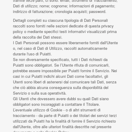
tramite terze parti, ci sono: email; Strumenti di Tracciamento;
Dati di utilizzo; nome; cognome; informazioni di pagamento;
indirizzo di fatturazione; cronologia acquisti; password.
Dettagli completi su ciascuna tipologia di Dati Personali
raccolti sono forniti nelle sezioni dedicate di questa privacy
policy o mediante specifici testi informativi visualizzati prima
della raccolta dei Dati stessi.
I Dati Personali possono essere liberamente forniti dall'Utente
o, nel caso di Dati di Utilizzo, raccolti automaticamente
durante l'uso di Puiatti.
Se non diversamente specificato, tutti i Dati richiesti da
Puiatti sono obbligatori. Se l’Utente rifiuta di comunicarli,
potrebbe essere impossibile per Puiatti fornire il Servizio. Nei
casi in cui Puiatti indichi alcuni Dati come facoltativi, gli
Utenti sono liberi di astenersi dal comunicare tali Dati, senza
che ciò abbia alcuna conseguenza sulla disponibilità del
Servizio o sulla sua operatività.
Gli Utenti che dovessero avere dubbi su quali Dati siano
obbligatori sono incoraggiati a contattare il Titolare.
L’eventuale utilizzo di Cookie - o di altri strumenti di
tracciamento - da parte di Puiatti o dei titolari dei servizi terzi
utilizzati da Puiatti ha la finalità di fornire il Servizio richiesto
dall'Utente, oltre alle ulteriori finalità descritte nel presente