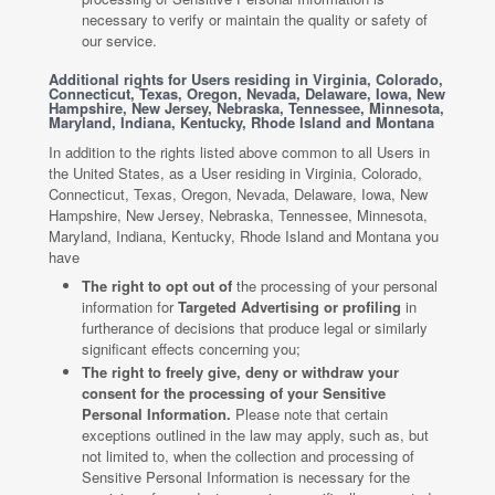
necessary to verify or maintain the quality or safety of
our service.
Additional rights for Users residing in Virginia, Colorado,
Connecticut, Texas, Oregon, Nevada, Delaware, Iowa, New
Hampshire, New Jersey, Nebraska, Tennessee, Minnesota,
Maryland, Indiana, Kentucky, Rhode Island and Montana
In addition to the rights listed above common to all Users in
the United States, as a User residing in Virginia, Colorado,
Connecticut, Texas, Oregon, Nevada, Delaware, Iowa, New
Hampshire, New Jersey, Nebraska, Tennessee, Minnesota,
Maryland, Indiana, Kentucky, Rhode Island and Montana you
have
The right to opt out of
the processing of your personal
information for
Targeted Advertising or profiling
in
furtherance of decisions that produce legal or similarly
significant effects concerning you;
The right to freely give, deny or withdraw your
consent for the processing of your Sensitive
Personal Information.
Please note that certain
exceptions outlined in the law may apply, such as, but
not limited to, when the collection and processing of
Sensitive Personal Information is necessary for the