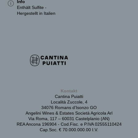
Info
Enthält Sulfite -
Hergestellt in Italien
Kontakt
Cantina Puiatti
Località Zuccole, 4
34076 Romans d’Isonzo GO
Angelini Wines & Estates Società Agricola Arl
Via Roma, 117 – 60031 Castelplanio (AN)
REA Ancona 196904 - Cod.Fisc. e P.IVA 02555110424
Cap.Soc. € 70.000.000.00 I.V.