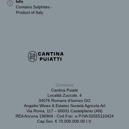
Info
Contains Sulphites -
Product of Italy
Contacts
Cantina Puiatti
Località Zuccole, 4
34076 Romans d’Isonzo GO
Angelini Wines & Estates Società Agricola Arl
Via Roma, 117 – 60031 Castelplanio (AN)
REA Ancona 196904 - Cod.Fisc. e P.IVA 02555110424
Cap.Soc. € 70.000.000.00 I.V.