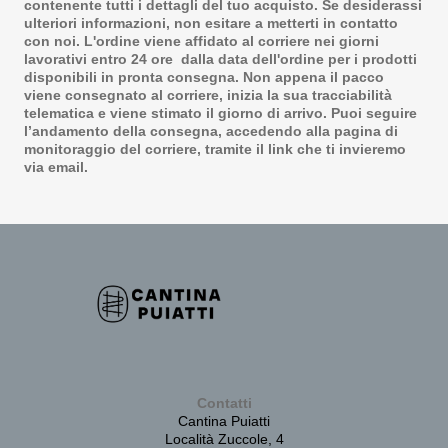
contenente tutti i dettagli del tuo acquisto. Se desiderassi
ulteriori informazioni, non esitare a metterti in contatto
con noi. L'ordine viene affidato al corriere nei giorni
lavorativi entro 24 ore dalla data dell'ordine per i prodotti
disponibili in pronta consegna. Non appena il pacco
viene consegnato al corriere, inizia la sua tracciabilità
telematica e viene stimato il giorno di arrivo. Puoi seguire
l’andamento della consegna, accedendo alla pagina di
monitoraggio del corriere, tramite il link che ti invieremo
via email.
Contatti
Cantina Puiatti
Località Zuccole, 4