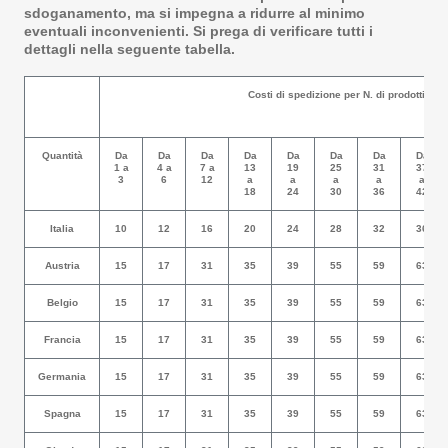
sdoganamento, ma si impegna a ridurre al minimo
eventuali inconvenienti. Si prega di verificare tutti i
dettagli nella seguente tabella.
Costi di spedizione per N. di prodotti
Quantità
Da
Da
Da
Da
Da
Da
Da
Da
1 a
4 a
7 a
13
19
25
31
37
3
6
12
a
a
a
a
a
18
24
30
36
42
Italia
10
12
16
20
24
28
32
36
Austria
15
17
31
35
39
55
59
63
Belgio
15
17
31
35
39
55
59
63
Francia
15
17
31
35
39
55
59
63
Germania
15
17
31
35
39
55
59
63
Spagna
15
17
31
35
39
55
59
63