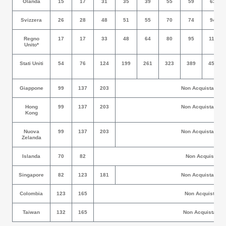
Olanda
15
17
31
35
39
55
59
63
Svizzera
26
28
48
51
55
70
74
94
Regno
17
17
33
48
64
80
95
111
Unito*
Stati Uniti
54
76
124
199
261
323
389
455
Giappone
99
137
203
Non Acquistabile
Hong
99
137
203
Non Acquistabile
Kong
Nuova
99
137
203
Non Acquistabile
Zelanda
Islanda
70
82
Non Acquistabil
Singapore
82
123
181
Non Acquistabile
Colombia
123
165
Non Acquistabil
Taiwan
132
165
Non Acquistabile