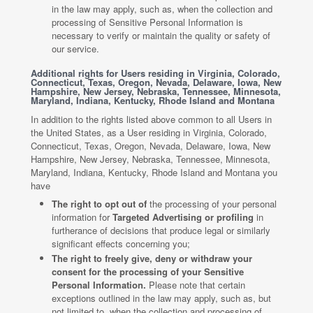
in the law may apply, such as, when the collection and
processing of Sensitive Personal Information is
necessary to verify or maintain the quality or safety of
our service.
Additional rights for Users residing in Virginia, Colorado,
Connecticut, Texas, Oregon, Nevada, Delaware, Iowa, New
Hampshire, New Jersey, Nebraska, Tennessee, Minnesota,
Maryland, Indiana, Kentucky, Rhode Island and Montana
In addition to the rights listed above common to all Users in
the United States, as a User residing in Virginia, Colorado,
Connecticut, Texas, Oregon, Nevada, Delaware, Iowa, New
Hampshire, New Jersey, Nebraska, Tennessee, Minnesota,
Maryland, Indiana, Kentucky, Rhode Island and Montana you
have
The right to opt out of
the processing of your personal
information for
Targeted Advertising or profiling
in
furtherance of decisions that produce legal or similarly
significant effects concerning you;
The right to freely give, deny or withdraw your
consent for the processing of your Sensitive
Personal Information.
Please note that certain
exceptions outlined in the law may apply, such as, but
not limited to, when the collection and processing of