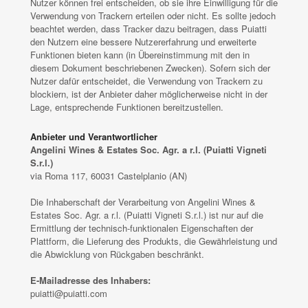
Nutzer können frei entscheiden, ob sie ihre Einwilligung für die
Verwendung von Trackern erteilen oder nicht. Es sollte jedoch
beachtet werden, dass Tracker dazu beitragen, dass Puiatti
den Nutzern eine bessere Nutzererfahrung und erweiterte
Funktionen bieten kann (in Übereinstimmung mit den in
diesem Dokument beschriebenen Zwecken). Sofern sich der
Nutzer dafür entscheidet, die Verwendung von Trackern zu
blockiern, ist der Anbieter daher möglicherweise nicht in der
Lage, entsprechende Funktionen bereitzustellen.
Anbieter und Verantwortlicher
Angelini Wines & Estates Soc. Agr. a r.l. (Puiatti Vigneti
S.r.l.)
via Roma 117, 60031 Castelplanio (AN)
Die Inhaberschaft der Verarbeitung von Angelini Wines &
Estates Soc. Agr. a r.l. (Puiatti Vigneti S.r.l.) ist nur auf die
Ermittlung der technisch-funktionalen Eigenschaften der
Plattform, die Lieferung des Produkts, die Gewährleistung und
die Abwicklung von Rückgaben beschränkt.
E-Mailadresse des Inhabers:
puiatti@puiatti.com