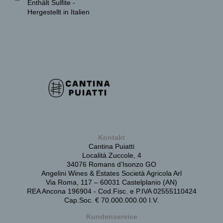
Enthält Sulfite -
Hergestellt in Italien
Kontakt
Cantina Puiatti
Località Zuccole, 4
34076 Romans d’Isonzo GO
Angelini Wines & Estates Società Agricola Arl
Via Roma, 117 – 60031 Castelplanio (AN)
REA Ancona 196904 - Cod.Fisc. e P.IVA 02555110424
Cap.Soc. € 70.000.000.00 I.V.
Kundenservice