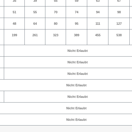
35
39
55
59
63
67
51
55
70
74
94
98
48
64
80
95
111
127
199
261
323
389
455
538
Nicht Erlaubt
Nicht Erlaubt
Nicht Erlaubt
Nicht Erlaubt
Nicht Erlaubt
Nicht Erlaubt
Nicht Erlaubt