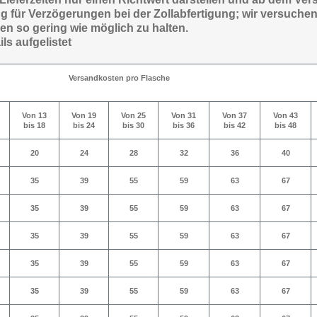
 für Verzögerungen bei der Zollabfertigung; wir versuchen
en so gering wie möglich zu halten.
ils aufgelistet
Versandkosten pro Flasche
Von 13
Von 19
Von 25
Von 31
Von 37
Von 43
bis 18
bis 24
bis 30
bis 36
bis 42
bis 48
20
24
28
32
36
40
35
39
55
59
63
67
35
39
55
59
63
67
35
39
55
59
63
67
35
39
55
59
63
67
35
39
55
59
63
67