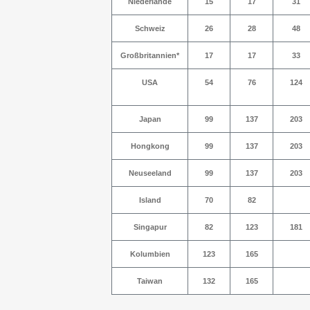
Niederlande
15
17
31
Schweiz
26
28
48
Großbritannien*
17
17
33
USA
54
76
124
Japan
99
137
203
Hongkong
99
137
203
Neuseeland
99
137
203
Island
70
82
Singapur
82
123
181
Kolumbien
123
165
Taiwan
132
165