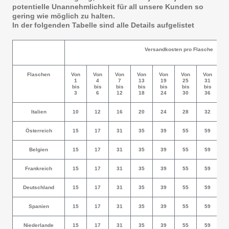
potentielle Unannehmlichkeit für all unsere Kunden so
gering wie möglich zu halten.
In der folgenden Tabelle sind alle Details aufgelistet
Versandkosten pro Flasche
Flaschen
Von
Von
Von
Von
Von
Von
Von
V
1
4
7
13
19
25
31
bis
bis
bis
bis
bis
bis
bis
b
3
6
12
18
24
30
36
Italien
10
12
16
20
24
28
32
Österreich
15
17
31
35
39
55
59
Belgien
15
17
31
35
39
55
59
Frankreich
15
17
31
35
39
55
59
Deutschland
15
17
31
35
39
55
59
Spanien
15
17
31
35
39
55
59
Niederlande
15
17
31
35
39
55
59