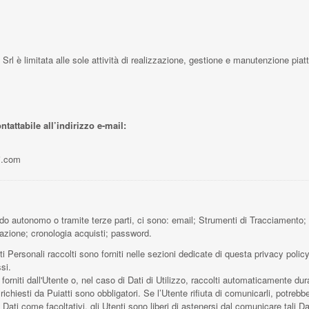
Srl è limitata alle sole attività di realizzazione, gestione e manutenzione piat
tattabile all’indirizzo e-mail:
i.com
modo autonomo o tramite terze parti, ci sono: email; Strumenti di Tracciamento;
razione; cronologia acquisti; password.
i Personali raccolti sono forniti nelle sezioni dedicate di questa privacy policy
si.
rniti dall'Utente o, nel caso di Dati di Utilizzo, raccolti automaticamente dura
ichiesti da Puiatti sono obbligatori. Se l’Utente rifiuta di comunicarli, potrebbe
uni Dati come facoltativi, gli Utenti sono liberi di astenersi dal comunicare tal