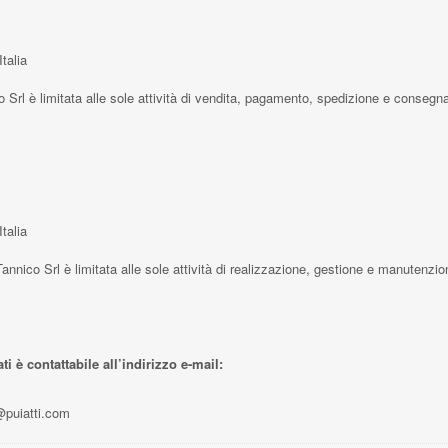
talia
co Srl è limitata alle sole attività di vendita, pagamento, spedizione e consegn
talia
annico Srl è limitata alle sole attività di realizzazione, gestione e manutenzio
i è contattabile all’indirizzo e-mail:
@puiatti.com