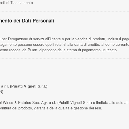
menti di Tracciamento
amento dei Dati Personali
ti per l’erogazione di servizi all’Utente o per la vendita di prodotti, inclusi il 
pagamento possono essere quelli relativi alla carta di credito, al conto corrente u
mento raccolti da Puiatti dipendono dal sistema di pagamento utilizzato.
r.l. (Puiatti Vigneti S.r.l.)
N)
i Wines & Estates Soc. Agr. a r.l. (Puiatti Vigneti S.r.l.) è limitata alle sole att
ornitura del prodotto, garanzia della qualità e gestione dei resi.