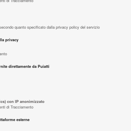
menti di Tracciamento
i secondo quanto specificato dalla privacy policy del servizio
lla privacy
mento
nite direttamente da Puiatti
ics) con IP anonimizzato
menti di Tracciamento
attaforme esterne