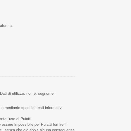
taforma.
 Dati di utilizzo; nome; cognome;
 o mediante specifici testi informativi
nte l'uso di Puiatti.
 essere impossibile per Puiatti fornire il
i Dati, senza che ciò abbia alcuna conseguenza