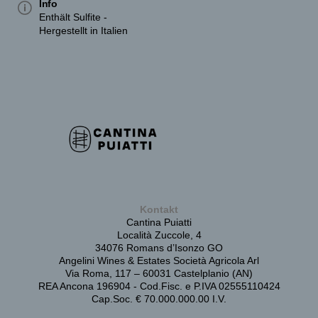
Info
Enthält Sulfite -
Hergestellt in Italien
Kontakt
Cantina Puiatti
Località Zuccole, 4
34076 Romans d’Isonzo GO
Angelini Wines & Estates Società Agricola Arl
Via Roma, 117 – 60031 Castelplanio (AN)
REA Ancona 196904 - Cod.Fisc. e P.IVA 02555110424
Cap.Soc. € 70.000.000.00 I.V.