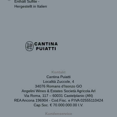
Enthält Sulfite -
Hergestellt in Italien
Kontakt
Cantina Puiatti
Località Zuccole, 4
34076 Romans d’Isonzo GO
Angelini Wines & Estates Società Agricola Arl
Via Roma, 117 – 60031 Castelplanio (AN)
REA Ancona 196904 - Cod.Fisc. e P.IVA 02555110424
Cap.Soc. € 70.000.000.00 I.V.
Kundenservice