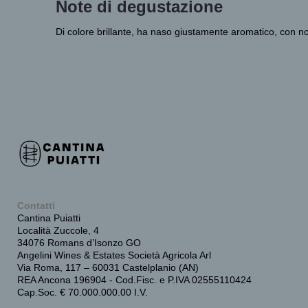
Note di degustazione
Di colore brillante, ha naso giustamente aromatico, con no
Contatti
Cantina Puiatti
Località Zuccole, 4
34076 Romans d’Isonzo GO
Angelini Wines & Estates Società Agricola Arl
Via Roma, 117 – 60031 Castelplanio (AN)
REA Ancona 196904 - Cod.Fisc. e P.IVA 02555110424
Cap.Soc. € 70.000.000.00 I.V.