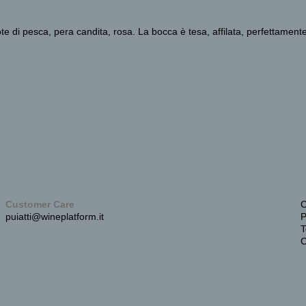
te di pesca, pera candita, rosa. La bocca è tesa, affilata, perfettament
Customer Care
C
puiatti@wineplatform.it
P
T
C