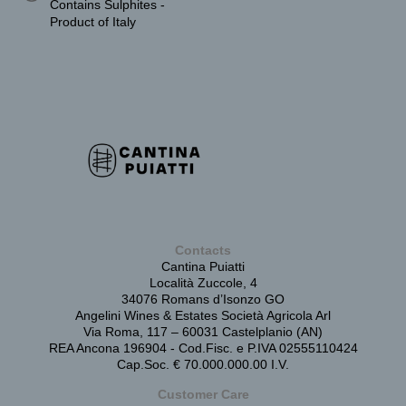
Contains Sulphites -
Product of Italy
Contacts
Cantina Puiatti
Località Zuccole, 4
34076 Romans d’Isonzo GO
Angelini Wines & Estates Società Agricola Arl
Via Roma, 117 – 60031 Castelplanio (AN)
REA Ancona 196904 - Cod.Fisc. e P.IVA 02555110424
Cap.Soc. € 70.000.000.00 I.V.
Customer Care