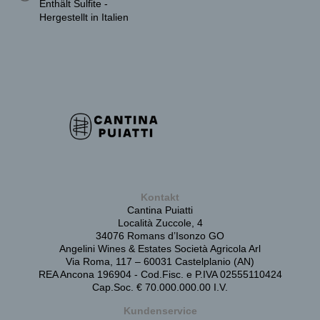
Enthält Sulfite -
Hergestellt in Italien
Kontakt
Cantina Puiatti
Località Zuccole, 4
34076 Romans d’Isonzo GO
Angelini Wines & Estates Società Agricola Arl
Via Roma, 117 – 60031 Castelplanio (AN)
REA Ancona 196904 - Cod.Fisc. e P.IVA 02555110424
Cap.Soc. € 70.000.000.00 I.V.
Kundenservice