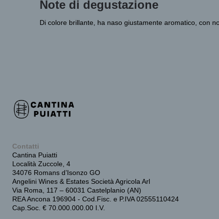
Note di degustazione
Di colore brillante, ha naso giustamente aromatico, con no
Contatti
Cantina Puiatti
Località Zuccole, 4
34076 Romans d’Isonzo GO
Angelini Wines & Estates Società Agricola Arl
Via Roma, 117 – 60031 Castelplanio (AN)
REA Ancona 196904 - Cod.Fisc. e P.IVA 02555110424
Cap.Soc. € 70.000.000.00 I.V.