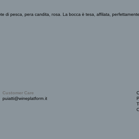
te di pesca, pera candita, rosa. La bocca è tesa, affilata, perfettament
Customer Care
C
puiatti@wineplatform.it
P
T
C