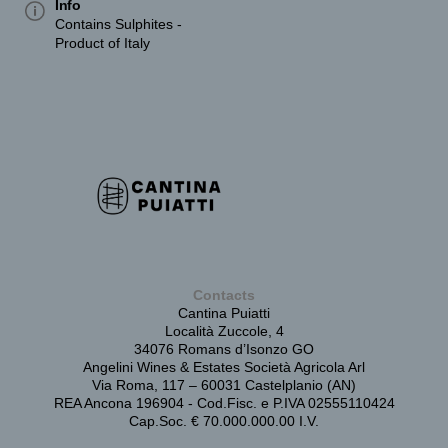
Info
Contains Sulphites -
Product of Italy
Contacts
Cantina Puiatti
Località Zuccole, 4
34076 Romans d’Isonzo GO
Angelini Wines & Estates Società Agricola Arl
Via Roma, 117 – 60031 Castelplanio (AN)
REA Ancona 196904 - Cod.Fisc. e P.IVA 02555110424
Cap.Soc. € 70.000.000.00 I.V.