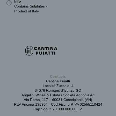
Info
Contains Sulphites -
Product of Italy
Contacts
Cantina Puiatti
Località Zuccole, 4
34076 Romans d’Isonzo GO
Angelini Wines & Estates Società Agricola Arl
Via Roma, 117 – 60031 Castelplanio (AN)
REA Ancona 196904 - Cod.Fisc. e P.IVA 02555110424
Cap.Soc. € 70.000.000.00 I.V.