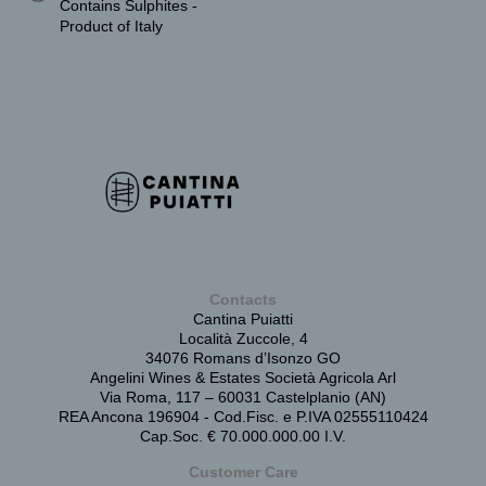
Contains Sulphites -
Product of Italy
Contacts
Cantina Puiatti
Località Zuccole, 4
34076 Romans d’Isonzo GO
Angelini Wines & Estates Società Agricola Arl
Via Roma, 117 – 60031 Castelplanio (AN)
REA Ancona 196904 - Cod.Fisc. e P.IVA 02555110424
Cap.Soc. € 70.000.000.00 I.V.
Customer Care