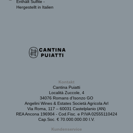
Enthält Sulfite -
Hergestellt in Italien
Kontakt
Cantina Puiatti
Località Zuccole, 4
34076 Romans d’Isonzo GO
Angelini Wines & Estates Società Agricola Arl
Via Roma, 117 – 60031 Castelplanio (AN)
REA Ancona 196904 - Cod.Fisc. e P.IVA 02555110424
Cap.Soc. € 70.000.000.00 I.V.
Kundenservice