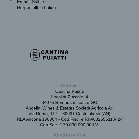
Enthält Sulfite -
Hergestellt in Italien
Kontakt
Cantina Puiatti
Località Zuccole, 4
34076 Romans d’Isonzo GO
Angelini Wines & Estates Società Agricola Arl
Via Roma, 117 – 60031 Castelplanio (AN)
REA Ancona 196904 - Cod.Fisc. e P.IVA 02555110424
Cap.Soc. € 70.000.000.00 I.V.
Kundenservice