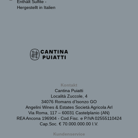
Enthält Sulfite -
Hergestellt in Italien
Kontakt
Cantina Puiatti
Località Zuccole, 4
34076 Romans d’Isonzo GO
Angelini Wines & Estates Società Agricola Arl
Via Roma, 117 – 60031 Castelplanio (AN)
REA Ancona 196904 - Cod.Fisc. e P.IVA 02555110424
Cap.Soc. € 70.000.000.00 I.V.
Kundenservice