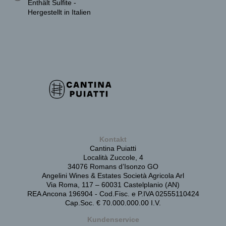
Enthält Sulfite -
Hergestellt in Italien
Kontakt
Cantina Puiatti
Località Zuccole, 4
34076 Romans d’Isonzo GO
Angelini Wines & Estates Società Agricola Arl
Via Roma, 117 – 60031 Castelplanio (AN)
REA Ancona 196904 - Cod.Fisc. e P.IVA 02555110424
Cap.Soc. € 70.000.000.00 I.V.
Kundenservice